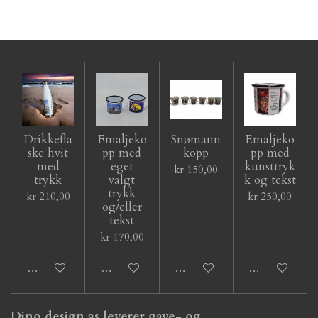
Drikkefla
Emaljeko
Snømann
Emaljeko
ske hvit
pp med
kopp
pp med
med
eget
kunsttryk
kr 150,00
trykk
valgt
k og tekst
trykk
kr 210,00
kr 250,00
og/eller
tekst
kr 170,00
Legg til handlevogn
Legg til handlevogn
Legg til handlevogn
Legg til hand
Dino design as leverer gave- og