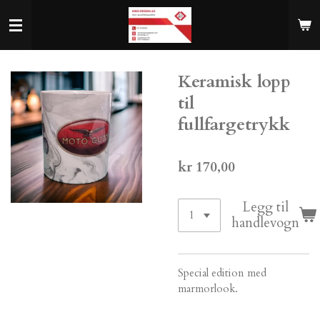
Gå
til
hovedinnhold
Keramisk lopp
til
fullfargetrykk
kr 170,00
Legg til
handlevogn
Special edition med
marmorlook.