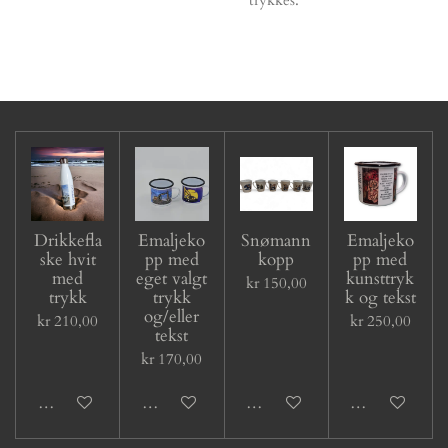
Drikkefla
Emaljeko
Snømann
Emaljeko
ske hvit
pp med
kopp
pp med
med
eget valgt
kunsttryk
kr 150,00
trykk
trykk
k og tekst
og/eller
kr 210,00
kr 250,00
tekst
kr 170,00
Legg til handlevogn
Legg til handlevogn
Legg til handlevogn
Legg til handl