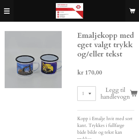
Gå
til
hovedinnhold
Emaljekopp med
eget valgt trykk
og/eller tekst
kr 170,00
Legg til
handlevogn
Kopp i Emalje hvit med sort
kant. Trykkes i fullfarge
både bilde og tekst kan
trykkes.